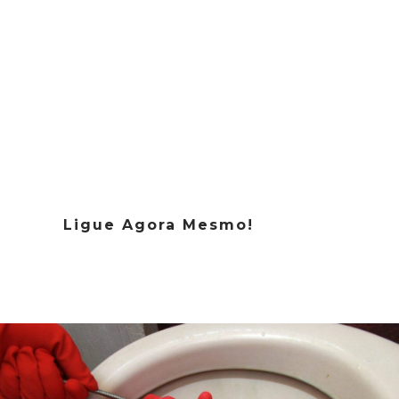
Desentupidora 24 Horas
em Poá, melhor preço!
Compare!
Desentupidora Poá
Atendimento de emergência 24 Horas
Atendemos todos os Bairros da Poá SP
Ligue Agora Mesmo!
(11) 99264-3291