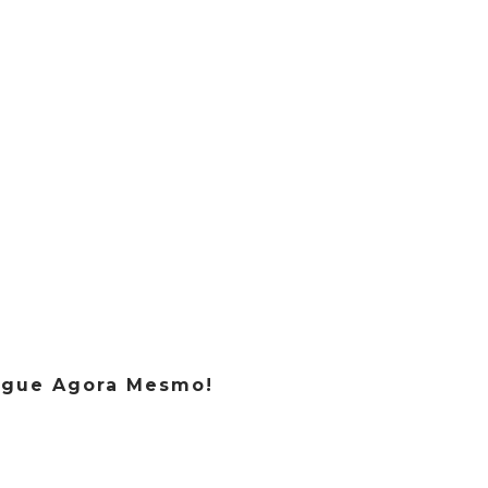
tupidora 24 Horas
no Cursino, melhor preço! Compare!
esentupidora
ursino
endimento de emergência 24 Horas
endemos todos os Bairros de São Paulo
igue Agora Mesmo!
1) 99264-3291