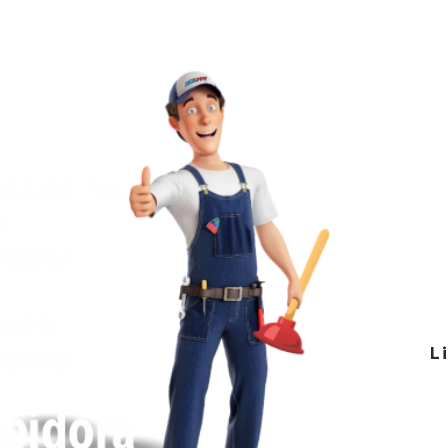
Desen
D
C
At
At
L
(1