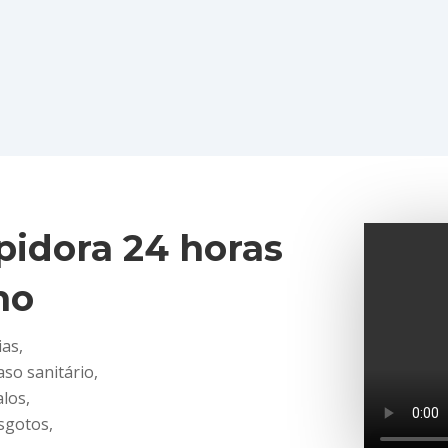
idora 24 horas
no
as,
so sanitário,
los,
sgotos,