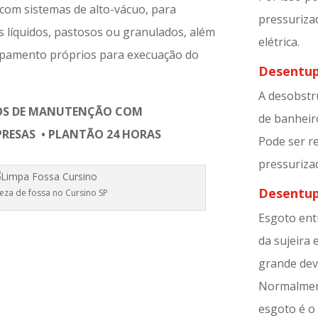
om sistemas de alto-vácuo, para
pressuriza
s líquidos, pastosos ou granulados, além
elétrica.
ipamento próprios para execuação do
Desentup
A desobstru
OS DE MANUTENÇÃO COM
de banheiro
RESAS • PLANTÃO 24 HORAS
Pode ser r
pressuriza
Desentup
eza de fossa no Cursino SP
Esgoto ent
da sujeira 
grande dev
Normalment
esgoto é 