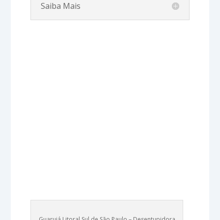
Saiba Mais
Guarujá Litoral Sul de São Paulo – Desentupidora